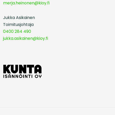
merja.heinonen@kioy.fi
Jukka Asikainen
Toimitusjohtaja
0400 284 490
jukka.asikainen@kioy.fi